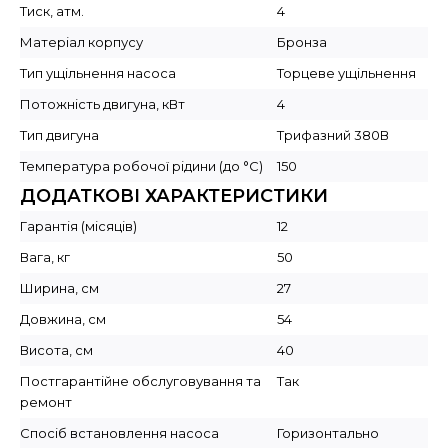
Тиск, атм.
4
Матеріал корпусу
Бронза
Тип ущільнення насоса
Торцеве ущільнення
Потожність двигуна, кВт
4
Тип двигуна
Трифазний 380В
Температура робочої рідини (до °C)
150
ДОДАТКОВІ ХАРАКТЕРИСТИКИ
Гарантія (місяців)
12
Вага, кг
50
Ширина, см
27
Довжина, см
54
Висота, см
40
Постгарантійне обслуговування та
Так
ремонт
Спосіб встановлення насоса
Горизонтально