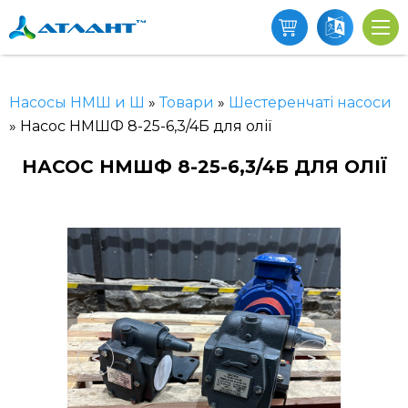
Насосы НМШ и Ш
»
Товари
»
Шестеренчаті насоси
»
Насос НМШФ 8-25-6,3/4Б для олії
НАСОС НМШФ 8-25-6,3/4Б ДЛЯ ОЛІЇ
<
>