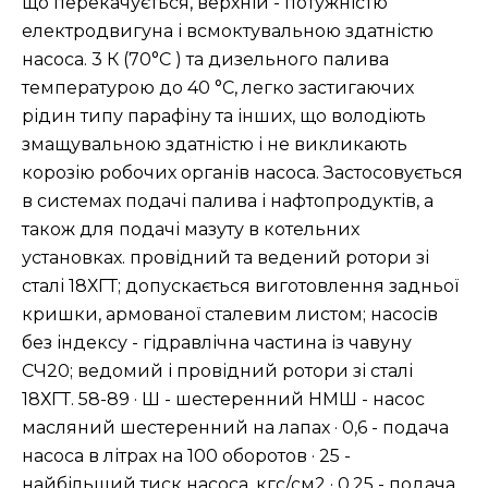
що перекачується, верхній - потужністю
електродвигуна і всмоктувальною здатністю
насоса. 3 К (70°C ) та дизельного палива
температурою до 40 °C, легко застигаючих
рідин типу парафіну та інших, що володіють
змащувальною здатністю і не викликають
корозію робочих органів насоса. Застосовується
в системах подачі палива і нафтопродуктів, а
також для подачі мазуту в котельних
установках. провідний та ведений ротори зі
сталі 18ХГТ; допускається виготовлення задньої
кришки, армованої сталевим листом; насосів
без індексу - гідравлічна частина із чавуну
СЧ20; ведомий і провідний ротори зі сталі
18ХГТ. 58-89 · Ш - шестеренний НМШ - насос
масляний шестеренний на лапах · 0,6 - подача
насоса в літрах на 100 оборотов · 25 -
найбільший тиск насоса, кгс/см2 · 0,25 - подача