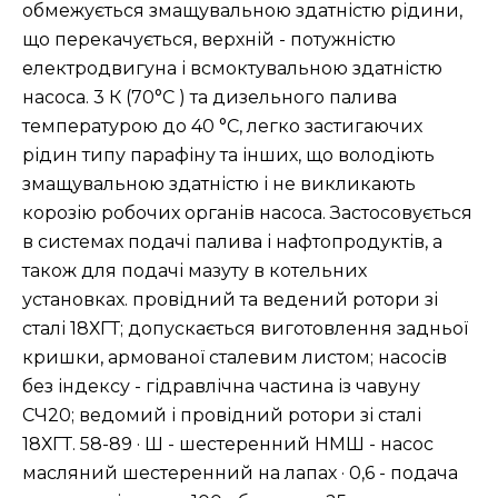
обмежується змащувальною здатністю рідини,
що перекачується, верхній - потужністю
електродвигуна і всмоктувальною здатністю
насоса. 3 К (70°C ) та дизельного палива
температурою до 40 °C, легко застигаючих
рідин типу парафіну та інших, що володіють
змащувальною здатністю і не викликають
корозію робочих органів насоса. Застосовується
в системах подачі палива і нафтопродуктів, а
також для подачі мазуту в котельних
установках. провідний та ведений ротори зі
сталі 18ХГТ; допускається виготовлення задньої
кришки, армованої сталевим листом; насосів
без індексу - гідравлічна частина із чавуну
СЧ20; ведомий і провідний ротори зі сталі
18ХГТ. 58-89 · Ш - шестеренний НМШ - насос
масляний шестеренний на лапах · 0,6 - подача