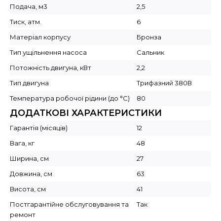
Подача, м3
2,5
Тиск, атм.
6
Матеріал корпусу
Бронза
Тип ущільнення насоса
Сальник
Потожність двигуна, кВт
2,2
Тип двигуна
Трифазний 380В
Температура робочої рідини (до °C)
80
ДОДАТКОВІ ХАРАКТЕРИСТИКИ
Гарантія (місяців)
12
Вага, кг
48
Ширина, см
27
Довжина, см
63
Висота, см
41
Постгарантійне обслуговування та
Так
ремонт