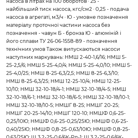
насоса в літрах на 100 оборотов · 25 -
найбільший тиск насоса, кгс/см2 · 0,25 - подача
насоса в агрегаті, м3/ч · Ю - умовне позначення
матеріалу проточної частини насоса без
позначення - чавун Б - бронза Ю - алюміній і
його сплави ТУ 26-06-1558-89 - позначення
технічних умов Також випускаються насоси
наступних маркувань: НМШ 2-40-1,6/16; НМШ 5-
25-2,5/6; НМШ 5-25-4,0/4; НМШ 5-25-4,0/10; НМШ 5-
25-4,0/25; НМШ 8-25-6,3/2,5; НМШ 8-25-6,3/10;
НМШ 8-25-6,3/25; НМШ 12-25-10/4; НМШ 12-25-
10/10; НМШ 32-10-18/4-1; НМШ 32-10-18/4-5; НМШ
32-10-18/6-1; НМШ 32-10-18/6-5; НМШ 32-10-18/10-1;
НМШ 32-10-18/10-5; НМШГ 8-25; НМШГ 20-25;
НМШГ 20-25-14/10; НМШГ 120-10; НМШФ 0,6-25-
0,25/10Ю; НМШФ 0,6-25-0,25/25Ю; НМШФ 0,6-25-
0,40/25Ю; НМШФ 0,8-25-0,63/10Ю; НМШФ 0,8-25-
0,63/25Ю; Ш 3,2-25-0,6/6К-Рп-1; Ш 3,2-25-0,6/6К-