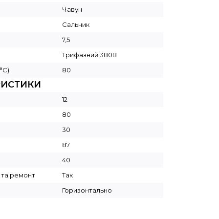
Чавун
Сальник
7,5
Трифазний 380В
°C)
80
РИСТИКИ
12
80
30
87
40
 та ремонт
Так
Горизонтально