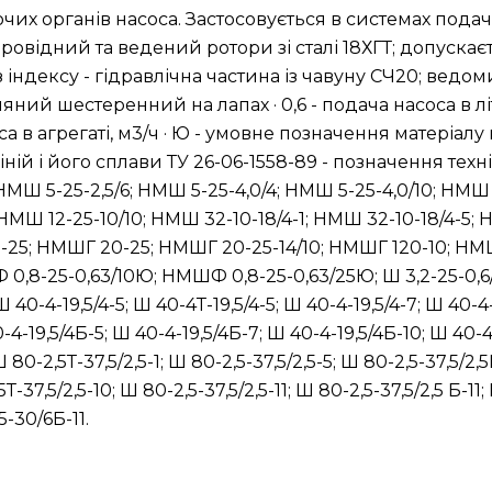
чих органів насоса. Застосовується в системах подачі
провідний та ведений ротори зі сталі 18ХГТ; допуска
індексу - гідравлічна частина із чавуну СЧ20; ведомий
ний шестеренний на лапах · 0,6 - подача насоса в літ
соса в агрегаті, м3/ч · Ю - умовне позначення матеріал
іній і його сплави ТУ 26-06-1558-89 - позначення те
МШ 5-25-2,5/6; НМШ 5-25-4,0/4; НМШ 5-25-4,0/10; НМШ 
; НМШ 12-25-10/10; НМШ 32-10-18/4-1; НМШ 32-10-18/4-5;
 8-25; НМШГ 20-25; НМШГ 20-25-14/10; НМШГ 120-10; Н
,8-25-0,63/10Ю; НМШФ 0,8-25-0,63/25Ю; Ш 3,2-25-0,6/6К
; Ш 40-4-19,5/4-5; Ш 40-4Т-19,5/4-5; Ш 40-4-19,5/4-7; Ш 40-4
0-4-19,5/4Б-5; Ш 40-4-19,5/4Б-7; Ш 40-4-19,5/4Б-10; Ш 40-4
Ш 80-2,5Т-37,5/2,5-1; Ш 80-2,5-37,5/2,5-5; Ш 80-2,5-37,5/2,
5Т-37,5/2,5-10; Ш 80-2,5-37,5/2,5-11; Ш 80-2,5-37,5/2,5 Б-11
5-30/6Б-11.