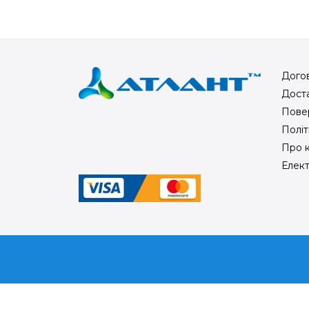
Догов
Доста
Пове
Політ
Про 
Елек