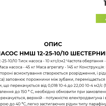
ОПИС
АСОС НМШ 12-25-10/10 ШЕСТЕРН
5-10/10 Тиск насоса - 10 кгс/см2 Частота обертання - 
Маса насоса - 45 кг Маса агрегату - 145 кг Конструкці
стороні всмоктування створюється розрідження, і рі
са) заповнює порожнини між зубами, переміщається в 
, що перекачується від 0,018 10-4 до 22,00 10-4 м2/с (
лення до 150 ° С, необхідно обмовити при замовленн
екачується, верхній - потужністю електродвигуна і 
урою до 40 °C, легко застигаючих рідин типу парафі