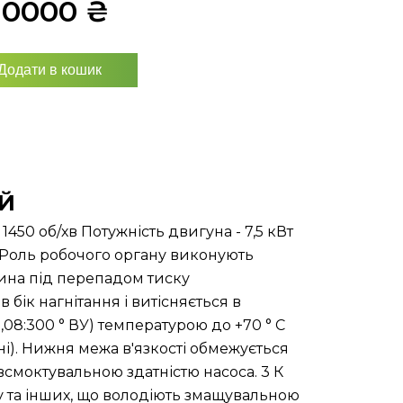
10000
₴
Додати в кошик
ИЙ
1450 об/хв Потужність двигуна - 7,5 кВт
я: Роль робочого органу виконують
дина під перепадом тиску
бік нагнітання і витісняється в
1,08:300 ° ВУ) температурою до +70 ° С
і). Нижня межа в'язкості обмежується
всмоктувальною здатністю насоса. 3 К
ну та інших, що володіють змащувальною