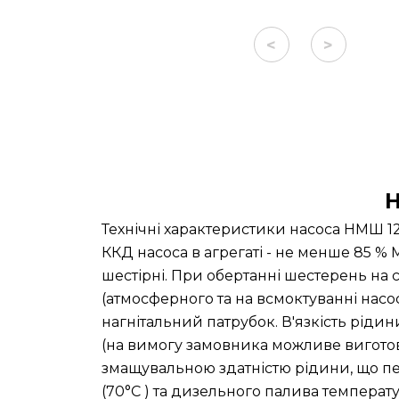
<
>
Н
Технічні характеристики насоса НМШ 12-2
ККД насоса в агрегаті - не менше 85 % 
шестірні. При обертанні шестерень на 
(атмосферного та на всмоктуванні насо
нагнітальний патрубок. В'язкість рідини
(на вимогу замовника можливе виготов
змащувальною здатністю рідини, що пер
(70°C ) та дизельного палива температ