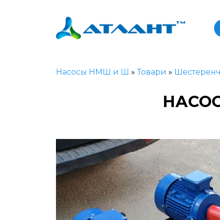
Насосы НМШ и Ш
»
Товари
»
Шестеренч
НАСОС