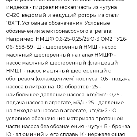
индекса - гидравлическая часть из чугуна
СЧ20; ведомый и ведущий роторы из стали
18ХГТ. Условные обозначения: Условные
обозначения электронасосного агрегата:
Например: НМШФ 0,6-25-0,25/25Ю-3 ОМ2 ТУ26-
06-1558-89 · Ш - шестеренный НМШ - насос
масляный шестеренный на лапах НМШФ -
насос масляный шестеренный фланцевый
НМШГ - насос масляный шестеренный с
обогревом (охлаждением) корпуса · 0,6 - подача
насоса в литрах на 100 оборотов · 25 -
наибольшее давление насоса, кгс/см2 · 0,25 -
подача насоса в агрегате, м3/ч · 25 - давление
на выходе из насоса в агрегате, кгс/см2 · Ю -
условное обозначение материала проточной
части насоса без обозначения - чугун Б - бронза
Ю - алюминий и его сплавы К - нержавеющая