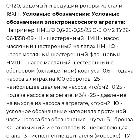
СЧ20; ведомый и ведущий роторы из стали
18ХГТ.
Условные обозначения:
Условные
обозначения электронасосного агрегата:
Например: НМШФ 0,6-25-0,25/25Ю-3 ОМ2 ТУ26-
06-1558-89 · Ш - шестеренный НМШ - насос
масляный шестеренный на лапах НМШФ -
насос масляный шестеренный фланцевый
НМШГ - насос масляный шестеренный с
обогревом (охлаждением) корпуса · 0,6 - подача
насоса в литрах на 100 оборотов · 25 -
наибольшее давление насоса, кгс/см2 · 0,25 -
подача насоса в агрегате, м3/ч · 25 - давление
на выходе из насоса в агрегате, кгс/см2 · Ю -
условное обозначение материала проточной
части насоса без обозначения - чугун Б - бронза
Ю - алюминий и его сплавы К - нержавеющая
сталь · 3 - исполнение двигателя (морське) · ТУ