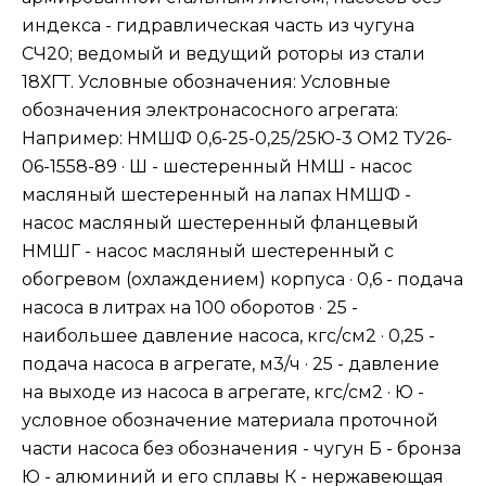
индекса - гидравлическая часть из чугуна
СЧ20; ведомый и ведущий роторы из стали
18ХГТ. Условные обозначения: Условные
обозначения электронасосного агрегата:
Например: НМШФ 0,6-25-0,25/25Ю-3 ОМ2 ТУ26-
06-1558-89 · Ш - шестеренный НМШ - насос
масляный шестеренный на лапах НМШФ -
насос масляный шестеренный фланцевый
НМШГ - насос масляный шестеренный с
обогревом (охлаждением) корпуса · 0,6 - подача
насоса в литрах на 100 оборотов · 25 -
наибольшее давление насоса, кгс/см2 · 0,25 -
подача насоса в агрегате, м3/ч · 25 - давление
на выходе из насоса в агрегате, кгс/см2 · Ю -
условное обозначение материала проточной
части насоса без обозначения - чугун Б - бронза
Ю - алюминий и его сплавы К - нержавеющая