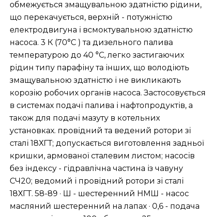
обмежується змащувальною здатністю рідини,
що перекачується, верхній - потужністю
електродвигуна і всмоктувальною здатністю
насоса. 3 К (70°C ) та дизельного палива
температурою до 40 °C, легко застигаючих
рідин типу парафіну та інших, що володіють
змащувальною здатністю і не викликають
корозію робочих органів насоса. Застосовується
в системах подачі палива і нафтопродуктів, а
також для подачі мазуту в котельних
установках. провідний та ведений ротори зі
сталі 18ХГТ; допускається виготовлення задньої
кришки, армованої сталевим листом; насосів
без індексу - гідравлічна частина із чавуну
СЧ20; ведомий і провідний ротори зі сталі
18ХГТ. 58-89 · Ш - шестеренний НМШ - насос
масляний шестеренний на лапах · 0,6 - подача