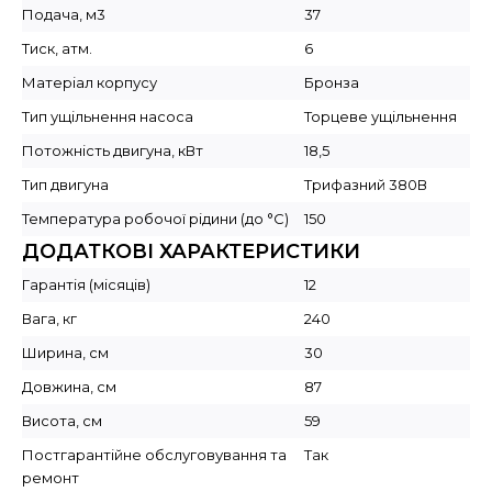
Подача, м3
37
Тиск, атм.
6
Матеріал корпусу
Бронза
Тип ущільнення насоса
Торцеве ущільнення
Потожність двигуна, кВт
18,5
Тип двигуна
Трифазний 380В
Температура робочої рідини (до °C)
150
ДОДАТКОВІ ХАРАКТЕРИСТИКИ
Гарантія (місяців)
12
Вага, кг
240
Ширина, см
30
Довжина, см
87
Висота, см
59
Постгарантійне обслуговування та
Так
ремонт