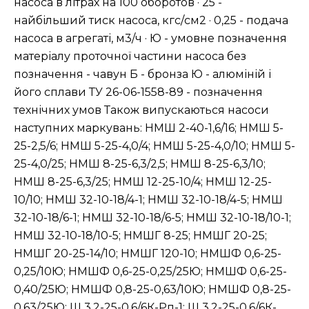
насоса в літрах на 100 оборотов · 25 -
найбільший тиск насоса, кгс/см2 · 0,25 - подача
насоса в агрегаті, м3/ч · Ю - умовне позначення
матеріалу проточної частини насоса без
позначення - чавун Б - бронза Ю - алюміній і
його сплави ТУ 26-06-1558-89 - позначення
технічних умов Також випускаються насоси
наступних маркувань: НМШ 2-40-1,6/16; НМШ 5-
25-2,5/6; НМШ 5-25-4,0/4; НМШ 5-25-4,0/10; НМШ 5-
25-4,0/25; НМШ 8-25-6,3/2,5; НМШ 8-25-6,3/10;
НМШ 8-25-6,3/25; НМШ 12-25-10/4; НМШ 12-25-
10/10; НМШ 32-10-18/4-1; НМШ 32-10-18/4-5; НМШ
32-10-18/6-1; НМШ 32-10-18/6-5; НМШ 32-10-18/10-1;
НМШ 32-10-18/10-5; НМШГ 8-25; НМШГ 20-25;
НМШГ 20-25-14/10; НМШГ 120-10; НМШФ 0,6-25-
0,25/10Ю; НМШФ 0,6-25-0,25/25Ю; НМШФ 0,6-25-
0,40/25Ю; НМШФ 0,8-25-0,63/10Ю; НМШФ 0,8-25-
0,63/25Ю; Ш 3,2-25-0,6/6К-Рп-1; Ш 3,2-25-0,6/6К-