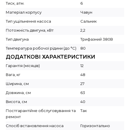
Тиск, атм.
6
Матеріал корпусу
Чавун
Тип ущільнення насоса
Сальник
Потожність двигуна, кВт
2,2
Тип двигуна
Трифазний 380В
Температура робочої рідини (до °C)
80
ДОДАТКОВІ ХАРАКТЕРИСТИКИ
Гарантія (місяців)
12
Вага, кг
48
Ширина, см
27
Довжина, см
63
Висота, см
40
Постгарантійне обслуговування та
Так
ремонт
Спосіб встановлення насоса
Горизонтально