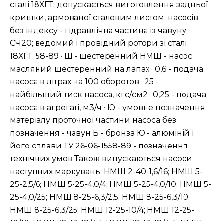
сталі 18ХГТ; допускається виготовлення задньої
кришки, армованої сталевим листом; насосів
без індексу - гідравлічна частина із чавуну
СЧ20; ведомий і провідний ротори зі сталі
18ХГТ. 58-89 · Ш - шестеренний НМШ - насос
масляний шестеренний на лапах · 0,6 - подача
насоса в літрах на 100 оборотов · 25 -
найбільший тиск насоса, кгс/см2 · 0,25 - подача
насоса в агрегаті, м3/ч · Ю - умовне позначення
матеріалу проточної частини насоса без
позначення - чавун Б - бронза Ю - алюміній і
його сплави ТУ 26-06-1558-89 - позначення
технічних умов Також випускаються насоси
наступних маркувань: НМШ 2-40-1,6/16; НМШ 5-
25-2,5/6; НМШ 5-25-4,0/4; НМШ 5-25-4,0/10; НМШ 5-
25-4,0/25; НМШ 8-25-6,3/2,5; НМШ 8-25-6,3/10;
НМШ 8-25-6,3/25; НМШ 12-25-10/4; НМШ 12-25-