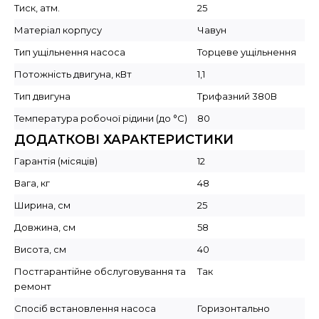
Тиск, атм.
25
Матеріал корпусу
Чавун
Тип ущільнення насоса
Торцеве ущільнення
Потожність двигуна, кВт
1,1
Тип двигуна
Трифазний 380В
Температура робочої рідини (до °C)
80
ДОДАТКОВІ ХАРАКТЕРИСТИКИ
Гарантія (місяців)
12
Вага, кг
48
Ширина, см
25
Довжина, см
58
Висота, см
40
Постгарантійне обслуговування та
Так
ремонт
Спосіб встановлення насоса
Горизонтально