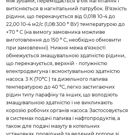
між зубами, переміщається в бік нагнітання і
витісняється в нагнітальний патрубок. В'язкість
рідини, що перекачується від 0,018 10-4 до
22,00 10-4 м2/с (1,08:300 ° ВУ) температурою до
+70 ° С (на вимогу замовника можливе
виготовлення до 150 ° С, необхідно обмовити
при замовленні). Нижня межа в'язкості
обмежується змащувальною здатністю рідини,
що перекачується, верхній - потужністю
електродвигуна і всмоктувальною здатністю
насоса. 3 К (70°C ) та дизельного палива
температурою до 40 °C, легко застигаючих
рідин типу парафіну та інших, що володіють
змащувальною здатністю і не викликають
корозію робочих органів насоса. Застосовується
в системах подачі палива і нафтопродуктів, а
також для подачі мазуту в котельних
установках. провідний та ведений ротори зі