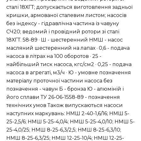
сталі 18ХГТ; допускається виготовлення задньої
кришки, армованої сталевим листом; насосів
без індексу - гідравлічна частина із чавуну
СЧ20; ведомий і провідний ротори зі сталі
18ХГТ. 58-89 · Ш - шестеренний НМШ - насос
масляний шестеренний на лапах · 0,6 - подача
насоса в літрах на 100 оборотов · 25 -
найбільший тиск насоса, кгс/см2 · 0,25 - подача
насоса в агрегаті, м3/ч · Ю - умовне позначення
матеріалу проточної частини насоса без
позначення - чавун Б - бронза Ю - алюміній і
його сплави ТУ 26-06-1558-89 - позначення
технічних умов Також випускаються насоси
наступних маркувань: НМШ 2-40-1,6/16; НМШ 5-
25-2,5/6; НМШ 5-25-4,0/4; НМШ 5-25-4,0/10; НМШ 5-
25-4,0/25; НМШ 8-25-6,3/2,5; НМШ 8-25-6,3/10;
НМШ 8-25-6,3/25; НМШ 12-25-10/4; НМШ 12-25-