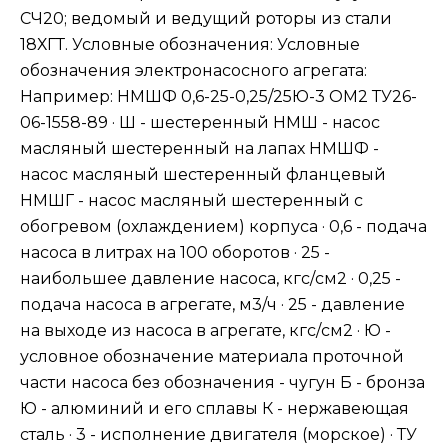
СЧ20; ведомый и ведущий роторы из стали
18ХГТ. Условные обозначения: Условные
обозначения электронасосного агрегата:
Например: НМШФ 0,6-25-0,25/25Ю-3 ОМ2 ТУ26-
06-1558-89 · Ш - шестеренный НМШ - насос
масляный шестеренный на лапах НМШФ -
насос масляный шестеренный фланцевый
НМШГ - насос масляный шестеренный с
обогревом (охлаждением) корпуса · 0,6 - подача
насоса в литрах на 100 оборотов · 25 -
наибольшее давление насоса, кгс/см2 · 0,25 -
подача насоса в агрегате, м3/ч · 25 - давление
на выходе из насоса в агрегате, кгс/см2 · Ю -
условное обозначение материала проточной
части насоса без обозначения - чугун Б - бронза
Ю - алюминий и его сплавы К - нержавеющая
сталь · 3 - исполнение двигателя (морское) · ТУ