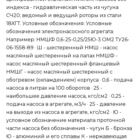
индекса - гидравлическая часть из чугуна
СЧ20; ведомый и ведущий роторы из стали
18ХГТ. Условные обозначения: Условные
обозначения электронасосного агрегата:
Например: НМШФ 0,6-25-0,25/25Ю-3 ОМ2 ТУ26-
06-1558-89 · Ш - шестеренный НМШ - насос
масляный шестеренный на лапах НМШФ -
насос масляный шестеренный фланцевый
НМШГ - насос масляный шестеренный с
обогревом (охлаждением) корпуса · 0,6 - подача
насоса в литрах на 100 оборотов · 25 -
наибольшее давление насоса, кгс/см2 · 0,25 -
подача насоса в агрегате, м3/ч · 25 - давление
на выходе из насоса в агрегате, кгс/см2 · Ю -
условное обозначение материала проточной
части насоса без обозначения - чугун Б - бронза
Ю - алюминий и его сплавы К - нержавеющая