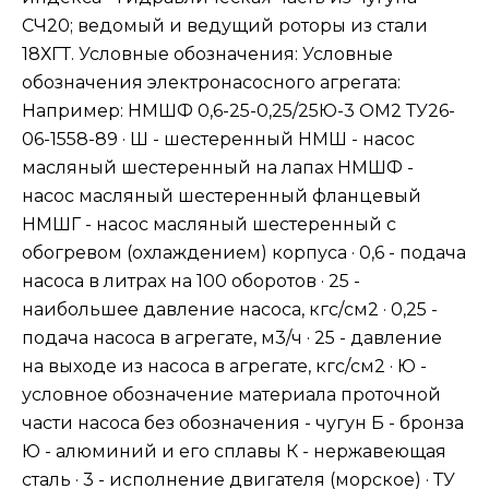
СЧ20; ведомый и ведущий роторы из стали
18ХГТ. Условные обозначения: Условные
обозначения электронасосного агрегата:
Например: НМШФ 0,6-25-0,25/25Ю-3 ОМ2 ТУ26-
06-1558-89 · Ш - шестеренный НМШ - насос
масляный шестеренный на лапах НМШФ -
насос масляный шестеренный фланцевый
НМШГ - насос масляный шестеренный с
обогревом (охлаждением) корпуса · 0,6 - подача
насоса в литрах на 100 оборотов · 25 -
наибольшее давление насоса, кгс/см2 · 0,25 -
подача насоса в агрегате, м3/ч · 25 - давление
на выходе из насоса в агрегате, кгс/см2 · Ю -
условное обозначение материала проточной
части насоса без обозначения - чугун Б - бронза
Ю - алюминий и его сплавы К - нержавеющая
сталь · 3 - исполнение двигателя (морское) · ТУ